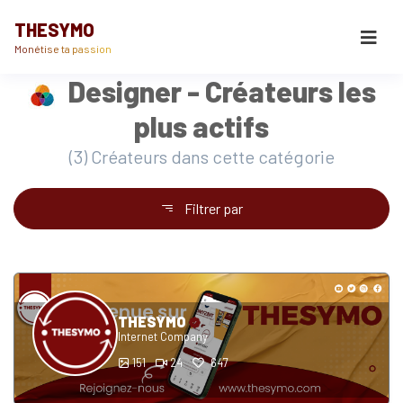
THESYMO
Monétise ta passion
Designer - Créateurs les
plus actifs
(3) Créateurs dans cette catégorie
Filtrer par
THESYMO
Internet Company
151
24
647