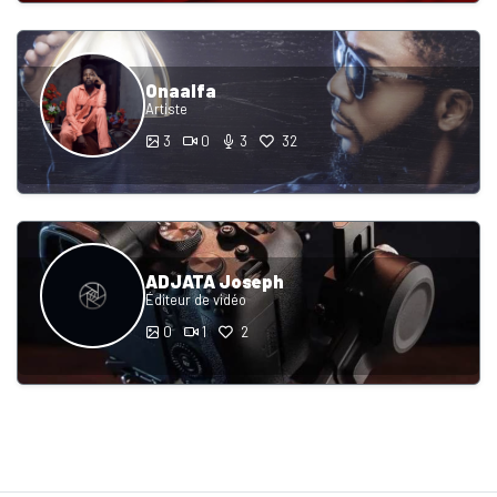
Onaalfa
Artiste
3
0
3
32
ADJATA Joseph
Éditeur de vidéo
0
1
2