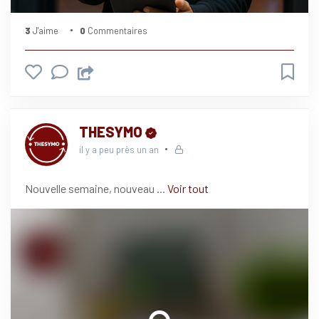
3
J'aime
0
Commentaires
THESYMO
il y a peu près un an
Nouvelle semaine, nouveau
...
Voir tout