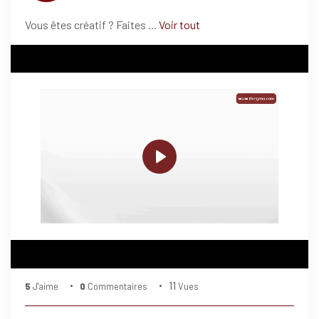
Vous êtes créatif ? Faites
...
Voir tout
P
l
a
y
11
5
J'aime
0
Commentaires
Vues