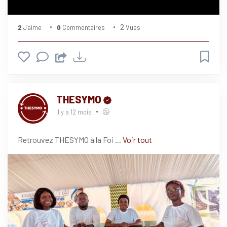
2
2
J'aime
0
Commentaires
Vues
THESYMO
Il y a 12 mois
Retrouvez THESYMO à la Foi
...
Voir tout