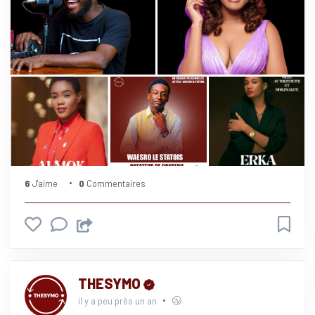
6
J'aime
0
Commentaires
THESYMO
il y a peu près un an