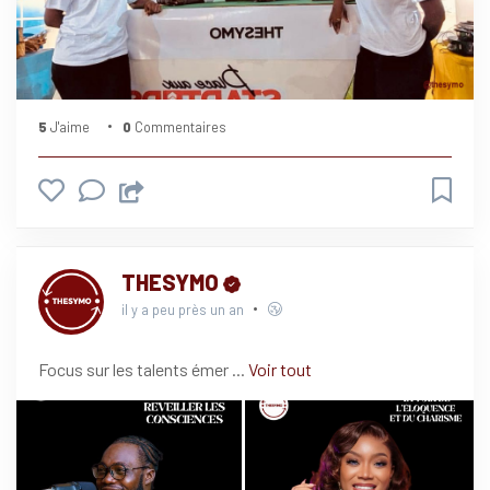
5
J'aime
0
Commentaires
THESYMO
il y a peu près un an
Focus sur les talents émer
...
Voir tout