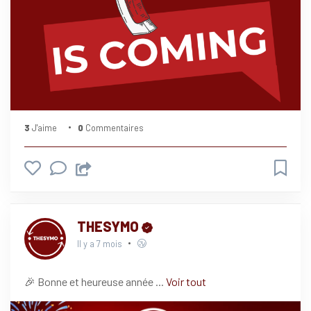
3
J'aime
0
Commentaires
THESYMO
Il y a 7 mois
🎉 Bonne et heureuse année
...
Voir tout