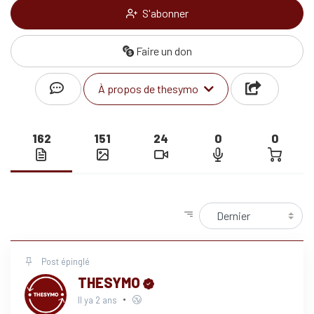
S'abonner
Faire un don
À propos de thesymo
162
151
24
0
0
Post épinglé
THESYMO
Il ya 2 ans