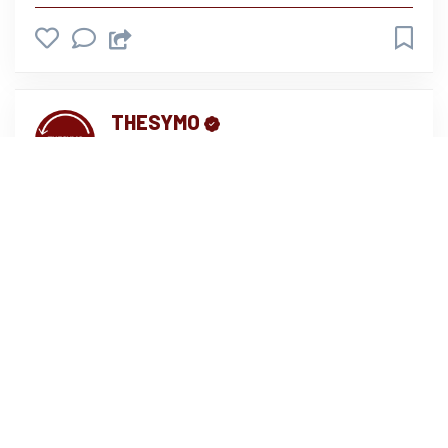
THESYMO
il y a peu près un an
Les mises en avant des cre
...
Voir tout