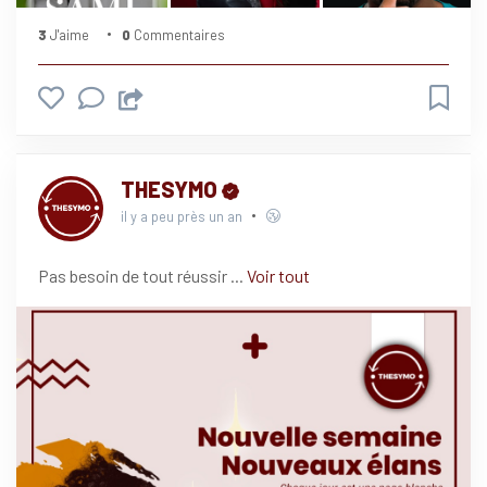
3
J'aime
0
Commentaires
THESYMO
il y a peu près un an
Pas besoin de tout réussir
...
Voir tout