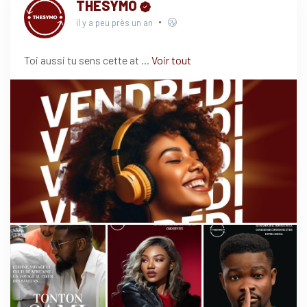
THESYMO
il y a peu près un an
Toi aussi tu sens cette at
...
Voir tout