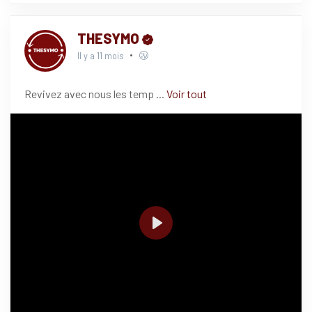
THESYMO
Il y a 11 mois
Revivez avec nous les temp
...
Voir tout
P
l
a
y