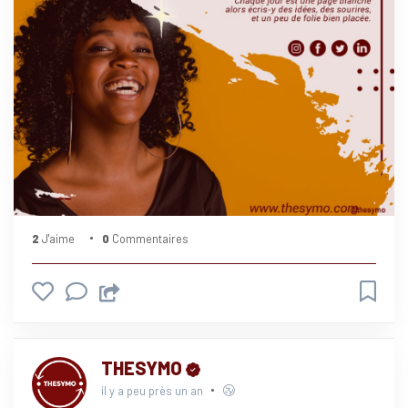
2
J'aime
0
Commentaires
THESYMO
il y a peu près un an