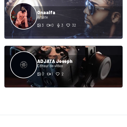
Onaalfa
Artiste
3
0
3
32
ADJATA Joseph
Éditeur de vidéo
0
1
2