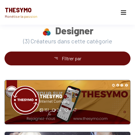
THESYMO
Monétise ta passion
Designer
(3) Créateurs dans cette catégorie
Filtrer par
THESYMO
Internet Company
151
24
647