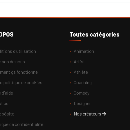
ROPOS
Toutes catégories
itions d'utilisation
Animation
opos de nous
Artist
ent ça fonctionne
Athlète
e politique de cookies
Coaching
 d'aide
Comedy
t us
Designer
opósito
Nos créateurs
tique de confidentialité