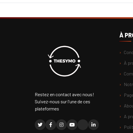
À P
Cond
À pr
Comm
Notr
Restez en contact avec nous!
Page
Suivez-nous sur l'une de ces
Abou
plateformes
A pr
Poli